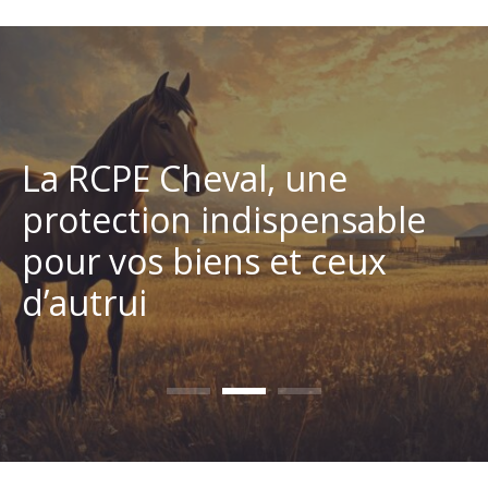
es options
La RCPE Cheval, une
Découvrez les 
ratégies
GMK : Les strat
maîtrisez les
protection indispensable
binaires et maît
ement d’un
d’investisseme
ollinger
pour vos biens et ceux
bandes de Boll
r millionnaire
entrepreneur m
pro
d’autrui
comme un pro