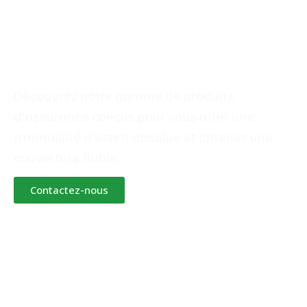
tranquillité
d'esprit absolue
Découvrez notre gamme de produits
d’assurance conçus pour vous offrir une
tranquillité d’esprit absolue et obtenez une
couverture fiable.
Contactez-nous